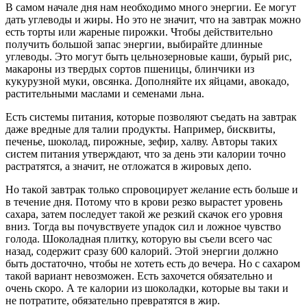
В самом начале дня нам необходимо много энергии. Ее могут
дать углеводы и жиры. Но это не значит, что на завтрак можно
есть торты или жареные пирожки. Чтобы действительно
получить большой запас энергии, выбирайте длинные
углеводы. Это могут быть цельнозерновые каши, бурый рис,
макароны из твердых сортов пшеницы, блинчики из
кукурузной муки, овсянка. Дополняйте их яйцами, авокадо,
растительными маслами и семенами льна.
Есть системы питания, которые позволяют съедать на завтрак
даже вредные для талии продукты. Например, бисквиты,
печенье, шоколад, пирожные, зефир, халву. Авторы таких
систем питания утверждают, что за день эти калории точно
растратятся, а значит, не отложатся в жировых депо.
Но такой завтрак только спровоцирует желание есть больше и
в течение дня. Потому что в крови резко вырастет уровень
сахара, затем последует такой же резкий скачок его уровня
вниз. Тогда вы почувствуете упадок сил и ложное чувство
голода. Шоколадная плитку, которую вы съели всего час
назад, содержит сразу 600 калорий. Этой энергии должно
быть достаточно, чтобы не хотеть есть до вечера. Но с сахаром
такой вариант невозможен. Есть захочется обязательно и
очень скоро. А те калории из шоколадки, которые вы таки и
не потратите, обязательно превратятся в жир.