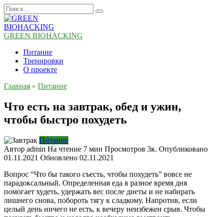
Перейти
Search
к
for:
содержанию
GREEN BIOHACKING
Питание
Тренировки
О проекте
Главная
»
Питание
Что есть на завтрак, обед и ужин,
чтобы быстро похудеть
Питание
Автор
admin
На чтение
7 мин
Просмотров
3к.
Опубликовано
01.11.2021
Обновлено
02.11.2021
Вопрос “Что бы такого съесть, чтобы похудеть” вовсе не
парадоксальный. Определенная еда в разное время дня
помогает худеть, удержать вес после диеты и не набирать
лишнего снова, побороть тягу к сладкому. Напротив, если
целый день ничего не есть, к вечеру неизбежен срыв. Чтобы