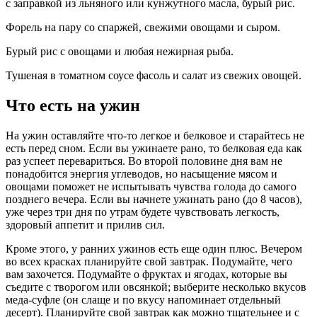
с заправкой из льняного или кунжутного масла, бурый рис.
Форель на пару со спаржей, свежими овощами и сыром.
Бурый рис с овощами и любая нежирная рыба.
Тушеная в томатном соусе фасоль и салат из свежих овощей.
Что есть на ужин
На ужин оставляйте что-то легкое и белковое и старайтесь не
есть перед сном. Если вы ужинаете рано, то белковая еда как
раз успеет перевариться. Во второй половине дня вам не
понадобится энергия углеводов, но насыщение мясом и
овощами поможет не испытывать чувства голода до самого
позднего вечера. Если вы начнете ужинать рано (до 8 часов),
уже через три дня по утрам будете чувствовать легкость,
здоровый аппетит и прилив сил.
Кроме этого, у ранних ужинов есть еще один плюс. Вечером
во всех красках планируйте свой завтрак. Подумайте, чего
вам захочется. Подумайте о фруктах и ягодах, которые вы
съедите с творогом или овсянкой; выберите несколько вкусов
меда-суфле (он слаще и по вкусу напоминает отдельный
десерт). Планируйте свой завтрак как можно тщательнее и с