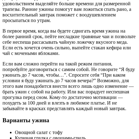
удовольствием выделяйте больше времени для размеренной
трапезы. Ранние ужины помогут вам ложиться спать рано, а
восхитительный завтрак поможет с воодушевлением
просыпаться по утрам.
В первое время, когда вы будете сдвигать время ужина на
более ранний срок, пейте несладкие травяные чаи и позвольте
себе неспеша рассасывать чайную ложечку вкусного меда.
Если есть хочется очень сильно, выпейте стакан кефира или
чай с мочеными яблоками.
Если вам сложно перейти на такой режим питания,
попробуйте договориться с самим собой. Не говорите “Я буду
ужинать до 7 часов, чтобы…”. Спросите себя “При каком
условии я буду ужинать до 7 часов вечера?” Возможно, для
этого вам понадобится внести всего лишь одно изменение —
брать ужин с собой на работу. Или вас порадует неспешная
прогулка перед сном. Кому-то достаточно мотивации —
похудеть за 100 дней и влезть в любимое платье. И не
забывайте в красках представлять каждый новый завтрак.
Варианты ужина
Овощной салат с тофу
Куриная грудка с овощами-гриль