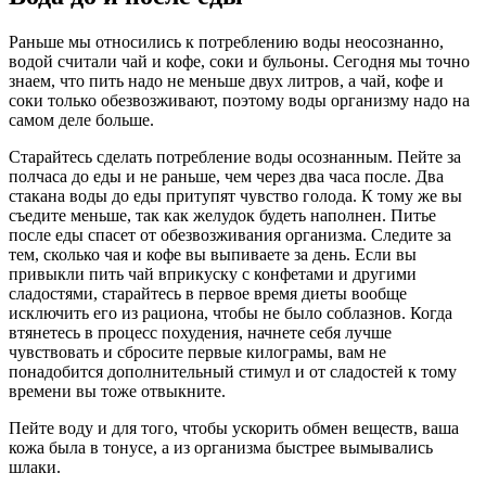
Раньше мы относились к потреблению воды неосознанно,
водой считали чай и кофе, соки и бульоны. Сегодня мы точно
знаем, что пить надо не меньше двух литров, а чай, кофе и
соки только обезвозживают, поэтому воды организму надо на
самом деле больше.
Старайтесь сделать потребление воды осознанным. Пейте за
полчаса до еды и не раньше, чем через два часа после. Два
стакана воды до еды притупят чувство голода. К тому же вы
съедите меньше, так как желудок будеть наполнен. Питье
после еды спасет от обезвозживания организма. Следите за
тем, сколько чая и кофе вы выпиваете за день. Если вы
привыкли пить чай вприкуску с конфетами и другими
сладостями, старайтесь в первое время диеты вообще
исключить его из рациона, чтобы не было соблазнов. Когда
втянетесь в процесс похудения, начнете себя лучше
чувствовать и сбросите первые килограмы, вам не
понадобится дополнительный стимул и от сладостей к тому
времени вы тоже отвыкните.
Пейте воду и для того, чтобы ускорить обмен веществ, ваша
кожа была в тонусе, а из организма быстрее вымывались
шлаки.