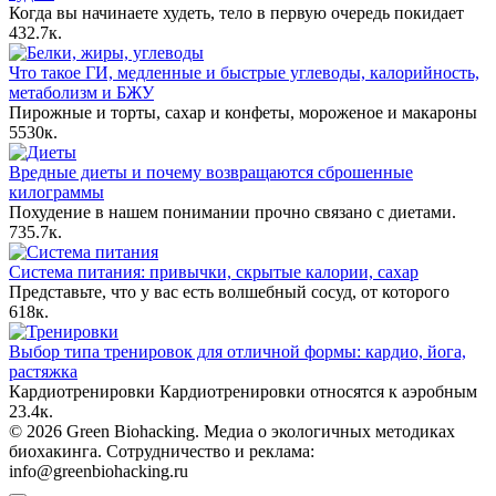
Когда вы начинаете худеть, тело в первую очередь покидает
4
32.7к.
Что такое ГИ, медленные и быстрые углеводы, калорийность,
метаболизм и БЖУ
Пирожные и торты, сахар и конфеты, мороженое и макароны
5
530к.
Вредные диеты и почему возвращаются сброшенные
килограммы
Похудение в нашем понимании прочно связано с диетами.
7
35.7к.
Система питания: привычки, скрытые калории, сахар
Представьте, что у вас есть волшебный сосуд, от которого
6
18к.
Выбор типа тренировок для отличной формы: кардио, йога,
растяжка
Кардиотренировки Кардиотренировки относятся к аэробным
2
3.4к.
© 2026 Green Biohacking. Медиа о экологичных методиках
биохакинга. Сотрудничество и реклама:
info@greenbiohacking.ru